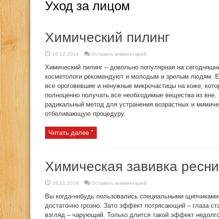
Уход за лицом
Химический пилинг
10.12.2014
Оставить комментарий
Химический пилинг – довольно популярная на сегодняшн
косметологи рекомендуют и молодым и зрелым людям. Ег
все ороговевшие и ненужные микрочастицы на коже, кот
полноценно получать все необходимые вещества из вне.
радикальный метод для устранения возрастных и мимичес
отбеливающую процедуру.
Читать далее "
Химическая завивка ресн
28.11.2014
Оставить комментарий
Вы когда-нибудь пользовались специальными щипчиками 
достаточно грозно. Зато эффект потрясающий – глаза ст
взгляд – чарующий. Только длится такой эффект недолг