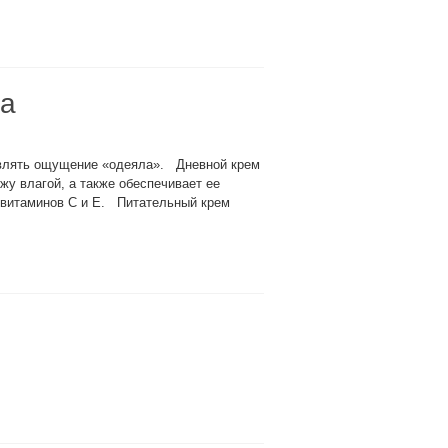
ца
авлять ощущение «одеяла». Дневной крем
жу влагой, а также обеспечивает ее
, витаминов С и Е. Питательный крем