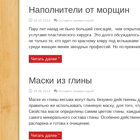
Наполнители от морщин
04.10.2014
Оставить комментарий
Пару лет назад не было большей сенсации, чем открытое
услугами пластического хирурга. Это долго обсуждалось
не только те, кто идет по красному ковру под вспышкам
среди женщин менее звездных профессий. Но по-прежнем
Читать далее "
Маски из глины
28.09.2014
Оставить комментарий
Маски из глины весьма могут быть безумно действенны д
правильно же использовать глиняную маску, для того, 
Свойства масок определены самим цветом глины, каждый
самого минерального состава глины. Особенно действенн
распарена и готова к очищению.
Читать далее "