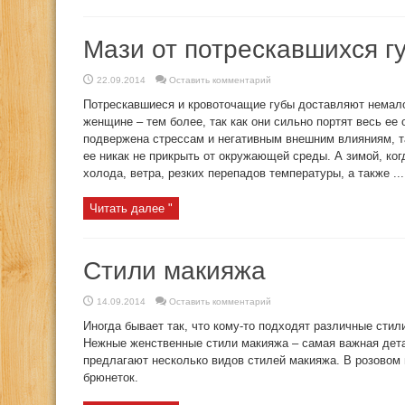
Мази от потрескавшихся г
22.09.2014
Оставить комментарий
Потрескавшиеся и кровоточащие губы доставляют немал
женщине – тем более, так как они сильно портят весь ее
подвержена стрессам и негативным внешним влияниям, та
ее никак не прикрыть от окружающей среды. А зимой, ко
холода, ветра, резких перепадов температуры, а также ...
Читать далее "
Стили макияжа
14.09.2014
Оставить комментарий
Иногда бывает так, что кому-то подходят различные стили
Нежные женственные стили макияжа – самая важная дет
предлагают несколько видов стилей макияжа. В розовом 
брюнеток.