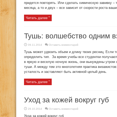
придется повторять. Или сделать химическую завивку –
месяца, а то и двух – все зависит от скорости роста ваши
Читать далее "
Тушь: волшебство одним в
09.11.2014
Оставить комментарий
Тушь может удвоить объем и длину твоих ресниц. Если т
определить тип. За время учебы все студентки получают
в яркую и веселую ночную жизнь, они вынуждены утром 
туши. А между тем это многолетняя практика визажисто
усталость и заставляют быть активной целый день.
Читать далее "
Уход за кожей вокруг губ
29.10.2014
Оставить комментарий
Уход за кожей вокруг губ