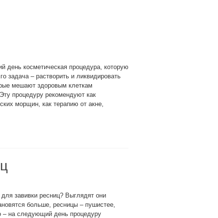
ий день косметическая процедура, которую
о задача – растворить и ликвидировать
орые мешают здоровым клеткам
 Эту процедуру рекомендуют как
ких морщин, как терапию от акне,
иц
для завивки ресниц? Выглядят они
ановятся больше, ресницы – пушистее,
о – на следующий день процедуру