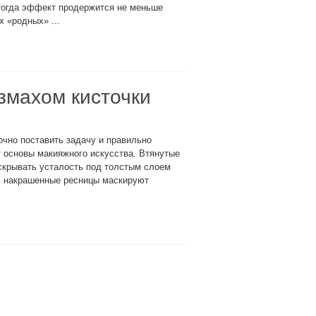
 тогда эффект продержится не меньше
х «родных» ...
змахом кисточки
очно поставить задачу и правильно
 основы макияжного искусства. Втянутые
скрывать усталость под толстым слоем
в: накрашенные ресницы маскируют