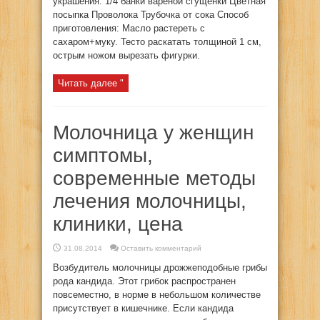
украшения: 1/4 банки вареной сгущенки Цветная
посыпка Проволока Трубочка от сока Способ
приготовления: Масло растереть с
сахаром+муку. Тесто раскатать толщиной 1 см,
острым ножом вырезать фигурки.
Читать далее "
Молочница у женщин
симптомы,
современные методы
лечения молочницы,
клиники, цена
31.08.2014
Оставить комментарий
Возбудитель молочницы дрожжеподобные грибы
рода кандида. Этот грибок распространен
повсеместно, в норме в небольшом количестве
присутствует в кишечнике. Если кандида