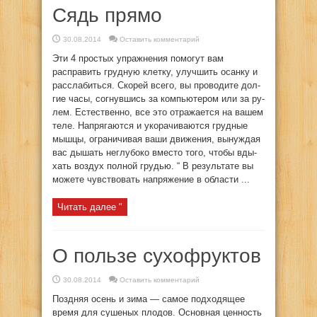
Сядь прямо
30.08.2014
Оставить комментарий
Эти 4 простых упражнения помогут вам
расправить грудную клетку, улучшить осанку и
расслабиться. Ско­рей все­го, вы про­во­ди­те дол­
гие ча­сы, со­гнув­шись за ком­пью­те­ром или за ру­
лем. Ес­те­ст­вен­но, все это от­ра­жа­ет­ся на ва­шем
те­ле. На­пря­га­ют­ся и уко­ра­чи­ва­ют­ся груд­ные
мыш­цы, ог­ра­ни­чи­вая ва­ши дви­же­ния, вы­нуж­дая
вас ды­шать не­глу­бо­ко вме­с­то то­го, что­бы вды­
хать воз­дух пол­ной гру­дью. “ В ре­зуль­та­те вы
мо­же­те чув­ст­во­вать на­пря­же­ние в об­ла­с­ти ...
Читать далее "
О пользе сухофруктов
30.08.2014
Оставить комментарий
Поздняя осень и зима — самое подходящее
время для сушеных плодов. Основная ценность