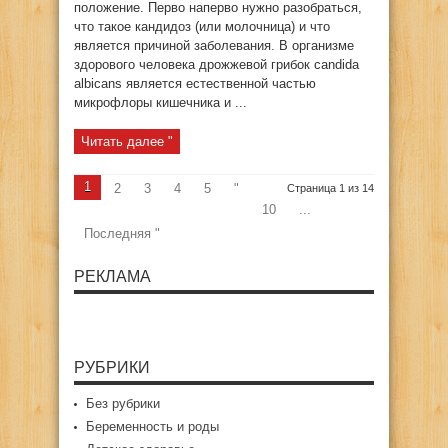
положение. Перво наперво нужно разобраться,
что такое кандидоз (или молочница) и что
является причиной заболевания. В организме
здорового человека дрожжевой грибок candida
albicans является естественной частью
микрофлоры кишечника и ...
Читать далее "
1
2
3
4
5
"
Страница 1 из 14
10
...
Последняя "
РЕКЛАМА
РУБРИКИ
Без рубрики
Беременность и роды