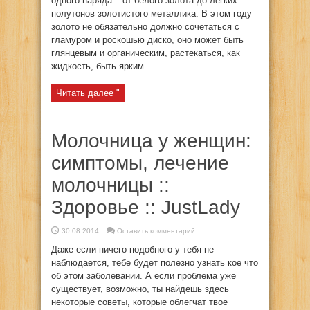
одного наряда – от белого золота до легких
полутонов золотистого металлика. В этом году
золото не обязательно должно сочетаться с
гламуром и роскошью диско, оно может быть
глянцевым и органическим, растекаться, как
жидкость, быть ярким ...
Читать далее "
Молочница у женщин:
симптомы, лечение
молочницы ::
Здоровье :: JustLady
30.08.2014
Оставить комментарий
Даже если ничего подобного у тебя не
наблюдается, тебе будет полезно узнать кое что
об этом заболевании. А если проблема уже
существует, возможно, ты найдешь здесь
некоторые советы, которые облегчат твое