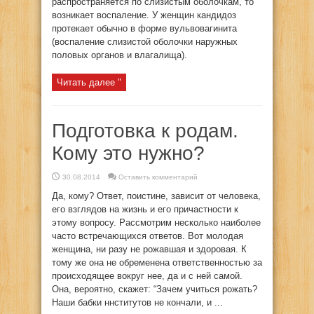
распространяется по слизистым оболочкам, то
возникает воспаление. У женщин кандидоз
протекает обычно в форме вульвовагинита
(воспаление слизистой оболочки наружных
половых органов и влагалища).
Читать далее "
Подготовка к родам.
Кому это нужно?
30.08.2014
Оставить комментарий
Да, кому? Ответ, поистине, зависит от человека,
его взглядов на жизнь и его причастности к
этому вопросу. Рассмотрим несколько наиболее
часто встречающихся ответов. Вот молодая
женщина, ни разу не рожавшая и здоровая. К
тому же она не обременена ответственностью за
происходящее вокруг нее, да и с ней самой.
Она, вероятно, скажет: “Зачем учиться рожать?
Наши бабки ннститутов не кончали, и ...