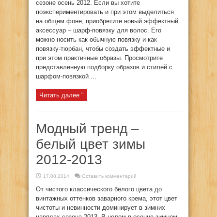
сезоне осень 2012. Если вы хотите
поэкспериментировать и при этом выделиться
на общем фоне, приобретите новый эффектный
аксессуар – шарф-повязку для волос. Его
можно носить как обычную повязку и как
повязку-тюрбан, чтобы создать эффектные и
при этом практичные образы. Просмотрите
представленную подборку образов и стилей с
шарфом-повязкой ...
Читать далее "
Модный тренд –
белый цвет зимы
2012-2013
17.08.2014
Оставить комментарий
От чистого классического белого цвета до
винтажных оттенков заварного крема, этот цвет
чистоты и невинности доминирует в зимних
нарядах сезона 2013. В целом в осенне-зимнем