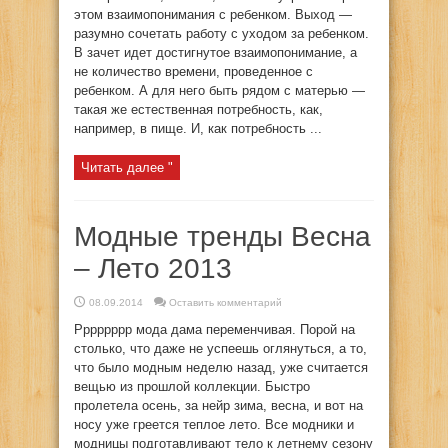
этом взаимопонимания с ребенком. Выход —
разумно сочетать работу с уходом за ребенком.
В зачет идет достигнутое взаимопонимание, а
не количество времени, проведенное с
ребенком. А для него быть рядом с матерью —
такая же естественная потребность, как,
например, в пище. И, как потребность ...
Читать далее "
Модные тренды Весна
– Лето 2013
08.09.2014
Оставить комментарий
Pppppppp мода дама переменчивая. Порой на
столько, что даже не успеешь оглянуться, а то,
что было модным неделю назад, уже считается
вещью из прошлой коллекции. Быстро
пролетела осень, за нейp зима, весна, и вот на
носу уже греется теплое лето. Все модники и
модницы подготавливают тело к летнему сезону