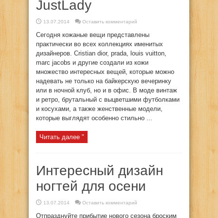
JustLady
13.07.2014
Оставить комментарий
Сегодня кожаные вещи представлены
практически во всех коллекциях именитых
дизайнеров. Cristian dior, prada, louis vuitton,
marc jacobs и другие создали из кожи
множество интересных вещей, которые можно
надевать не только на байкерскую вечеринку
или в ночной клуб, но и в офис. В моде винтаж
и ретро, брутальный с выцветшими футболками
и косухами, а также женственные модели,
которые выглядят особенно стильно ...
Читать далее "
Интересный дизайн
ногтей для осени
13.07.2014
Оставить комментарий
Отпразднуйте прибытие нового сезона броским