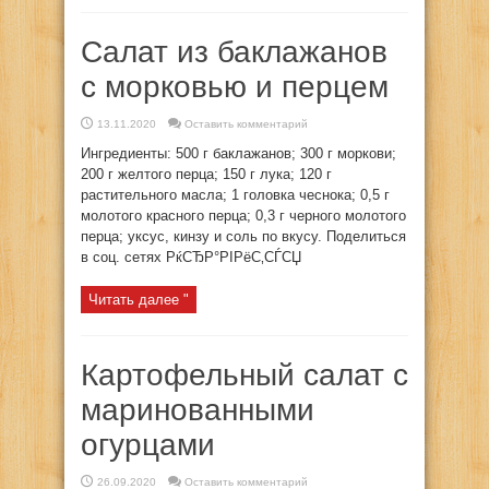
Салат из баклажанов
с морковью и перцем
13.11.2020
Оставить комментарий
Ингредиенты: 500 г баклажанов; 300 г моркови;
200 г желтого перца; 150 г лука; 120 г
растительного масла; 1 головка чеснока; 0,5 г
молотого красного перца; 0,3 г черного молотого
перца; уксус, кинзу и соль по вкусу. Поделиться
в соц. сетях РќСЂР°РІРёС‚СЃСЏ
Читать далее "
Картофельный салат с
маринованными
огурцами
26.09.2020
Оставить комментарий