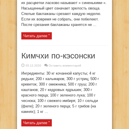
их расцветки ласково называют « синенькими ».
Насыщенный цвет означает зрелость овоща.
Спелые баклажаны срезают каждую неделю.
Если их вовремя не собрать, они побелеют.
После срезания баклажаны хранятся не ...
Читать далее "
Кимчхи по-кэсонски
05.12.2020
Оставить комментарий
Ингредиенты: 30 кг кочанной капусты; 4 кг
редьки; 200 г кальмаров; 300 г устриц; 500 г
креветок; 300 г омежника; 500 г груш; 200 г
каштанов; 20 г кедровых ядрышек; 300 г
красного перца; 100 г зеленого лука; 100 г
чеснока; 100 г свежего имбиря; 10 г сельди
(филе); 20 г зеленого перца; 5 г грибов (на
камнях); 1 кг ...
Читать далее "