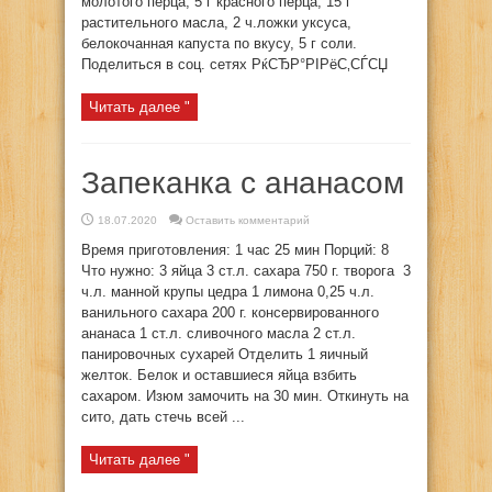
молотого перца, 5 г красного перца, 15 г
растительного масла, 2 ч.ложки уксуса,
белокочанная капуста по вкусу, 5 г соли.
Поделиться в соц. сетях РќСЂР°РІРёС‚СЃСЏ
Читать далее "
Запеканка с ананасом
18.07.2020
Оставить комментарий
Время приготовления: 1 час 25 мин Порций: 8
Что нужно: 3 яйца 3 ст.л. сахара 750 г. творога 3
ч.л. манной крупы цедра 1 лимона 0,25 ч.л.
ванильного сахара 200 г. консервированного
ананаса 1 ст.л. сливочного масла 2 ст.л.
панировочных сухарей Отделить 1 яичный
желток. Белок и оставшиеся яйца взбить
сахаром. Изюм замочить на 30 мин. Откинуть на
сито, дать стечь всей ...
Читать далее "