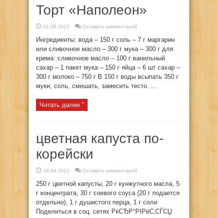
Торт «Наполеон»
01.06.2021
Оставить комментарий
Ингредиенты: вода – 150 г соль – 7 г маргарин
или сливочное масло – 300 г мука – 300 г для
крема: сливочное масло – 100 г ванильный
сахар – 1 пакет мука – 150 г яйца – 6 шт сахар –
300 г молоко – 750 г В 150 г воды всыпать 350 г
муки, соль, смешать, замесить тесто. ...
Читать далее "
цветная капуста по-
корейски
18.04.2021
Оставить комментарий
250 г цветной капусты, 20 г кунжутного масла, 5
г концентрата, 30 г соевого соуса (20 г подается
отдельно), 1 г душистого перца, 1 г соли
Поделиться в соц. сетях РќСЂР°РІРёС‚СЃСЏ