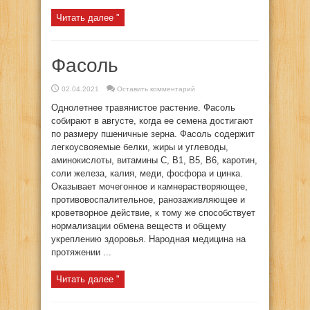
Читать далее "
Фасоль
02.04.2021
Оставить комментарий
Однолетнее травянистое растение. Фасоль
собирают в августе, когда ее семена достигают
по размеру пшеничные зерна. Фасоль содержит
легкоусвояемые белки, жиры и углеводы,
аминокислоты, витамины C, B1, B5, B6, каротин,
соли железа, калия, меди, фосфора и цинка.
Оказывает мочегонное и камнерастворяющее,
противовоспалительное, ранозаживляющее и
кроветворное действие, к тому же способствует
нормализации обмена веществ и общему
укреплению здоровья. Народная медицина на
протяжении ...
Читать далее "