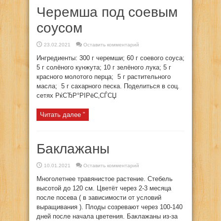
Черемша под соевым
соусом
23.02.2021
Оставить комментарий
Ингредиенты: 300 г черемши; 60 г соевого соуса;
5 г солёного кунжута; 10 г зелёного лука; 5 г
красного молотого перца; 5 г растительного
масла; 5 г сахарного песка. Поделиться в соц.
сетях РќСЂР°РІРёС‚СЃСЏ
Читать далее "
Баклажаны
10.01.2021
Оставить комментарий
Многолетнее травянистое растение. Стебель
высотой до 120 см. Цветёт через 2-3 месяца
после посева ( в зависимости от условий
выращивания ). Плоды созревают через 100-140
дней после начала цветения. Баклажаны из-за