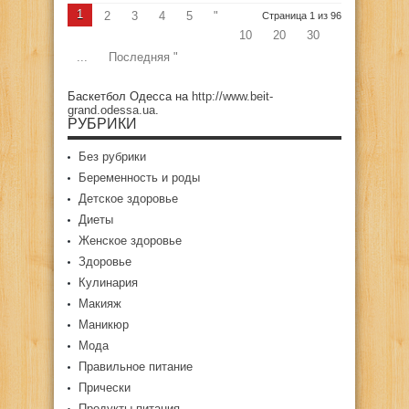
1
2
3
4
5
"
Страница 1 из 96
10
20
30
...
Последняя "
Баскетбол Одесса на
http://www.beit-
grand.odessa.ua
.
РУБРИКИ
Без рубрики
Беременность и роды
Детское здоровье
Диеты
Женское здоровье
Здоровье
Кулинария
Макияж
Маникюр
Мода
Правильное питание
Прически
Продукты питания