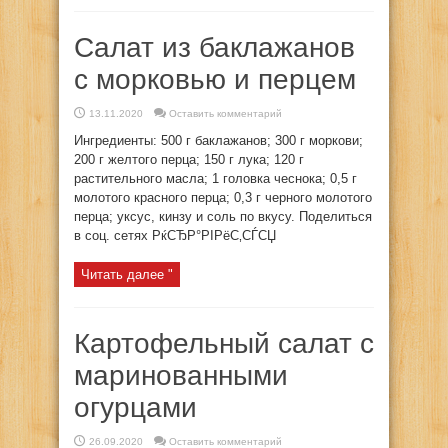
Салат из баклажанов
с морковью и перцем
13.11.2020
Оставить комментарий
Ингредиенты: 500 г баклажанов; 300 г моркови;
200 г желтого перца; 150 г лука; 120 г
растительного масла; 1 головка чеснока; 0,5 г
молотого красного перца; 0,3 г черного молотого
перца; уксус, кинзу и соль по вкусу. Поделиться
в соц. сетях РќСЂР°РІРёС‚СЃСЏ
Читать далее "
Картофельный салат с
маринованными
огурцами
26.09.2020
Оставить комментарий