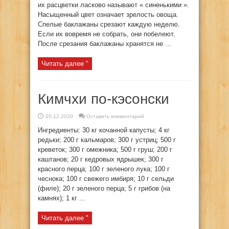
их расцветки ласково называют « синенькими ».
Насыщенный цвет означает зрелость овоща.
Спелые баклажаны срезают каждую неделю.
Если их вовремя не собрать, они побелеют.
После срезания баклажаны хранятся не ...
Читать далее "
Кимчхи по-кэсонски
05.12.2020
Оставить комментарий
Ингредиенты: 30 кг кочанной капусты; 4 кг
редьки; 200 г кальмаров; 300 г устриц; 500 г
креветок; 300 г омежника; 500 г груш; 200 г
каштанов; 20 г кедровых ядрышек; 300 г
красного перца; 100 г зеленого лука; 100 г
чеснока; 100 г свежего имбиря; 10 г сельди
(филе); 20 г зеленого перца; 5 г грибов (на
камнях); 1 кг ...
Читать далее "