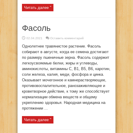
Читать далее "
Фасоль
02.04.2021
Оставить комментарий
Однолетнее травянистое растение. Фасоль
собирают в августе, когда ее семена достигают
по размеру пшеничные зерна. Фасоль содержит
легкоусвояемые белки, жиры и углеводы,
аминокислоты, витамины C, B1, B5, B6, каротин,
соли железа, калия, меди, фосфора и цинка.
Оказывает мочегонное и камнерастворяющее,
противовоспалительное, ранозаживляющее и
кроветворное действие, к тому же способствует
нормализации обмена веществ и общему
укреплению здоровья. Народная медицина на
протяжении ...
Читать далее "