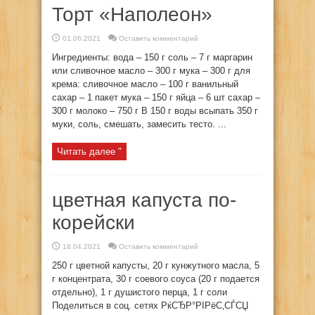
Торт «Наполеон»
01.06.2021
Оставить комментарий
Ингредиенты: вода – 150 г соль – 7 г маргарин
или сливочное масло – 300 г мука – 300 г для
крема: сливочное масло – 100 г ванильный
сахар – 1 пакет мука – 150 г яйца – 6 шт сахар –
300 г молоко – 750 г В 150 г воды всыпать 350 г
муки, соль, смешать, замесить тесто. ...
Читать далее "
цветная капуста по-
корейски
18.04.2021
Оставить комментарий
250 г цветной капусты, 20 г кунжутного масла, 5
г концентрата, 30 г соевого соуса (20 г подается
отдельно), 1 г душистого перца, 1 г соли
Поделиться в соц. сетях РќСЂР°РІРёС‚СЃСЏ