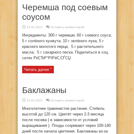
Черемша под соевым
соусом
23.02.2021
Оставить комментарий
Ингредиенты: 300 г черемши; 60 г соевого соуса;
5 г солёного кунжута; 10 г зелёного лука; 5 г
красного молотого перца; 5 г растительного
масла; 5 г сахарного песка. Поделиться в соц.
сетях РќСЂР°РІРёС‚СЃСЏ
Читать далее "
Баклажаны
10.01.2021
Оставить комментарий
Многолетнее травянистое растение. Стебель
высотой до 120 см. Цветёт через 2-3 месяца
после посева ( в зависимости от условий
выращивания ). Плоды созревают через 100-140
дней после начала цветения. Баклажаны из-за