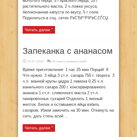
молотого перца, 5 г красного перца, 15 г
растительного масла, 2 ч.ложки уксуса,
белокочанная капуста по вкусу, 5 г соли.
Поделиться в соц. сетях РќСЂР°РІРёС‚СЃСЏ
Читать далее "
Запеканка с ананасом
18.07.2020
Оставить комментарий
Время приготовления: 1 час 25 мин Порций: 8
Что нужно: 3 яйца 3 ст.л. сахара 750 г. творога 3
ч.л. манной крупы цедра 1 лимона 0,25 ч.л.
ванильного сахара 200 г. консервированного
ананаса 1 ст.л. сливочного масла 2 ст.л.
панировочных сухарей Отделить 1 яичный
желток. Белок и оставшиеся яйца взбить
сахаром. Изюм замочить на 30 мин. Откинуть на
сито, дать стечь всей ...
Читать далее "